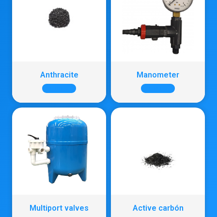
Anthracite
Manometer
+ INFO
+ INFO
Multiport valves
Active carbón