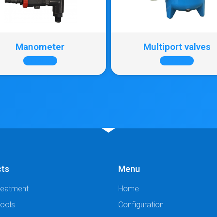
Manometer
Multiport valves
+ INFO
+ INFO
cts
Menu
reatment
Home
Pools
Configuration