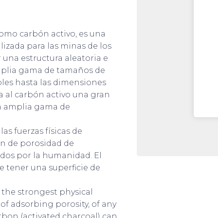
omo carbón activo, es una
tilizada para las minas de los
r una estructura aleatoria e
mplia gama de tamaños de
ibles hasta las dimensiones
da al carbón activo una gran
na amplia gama de
las fuerzas físicas de
en de porosidad de
idos por la humanidad. El
 tener una superficie de
 the strongest physical
of adsorbing porosity, of any
bon (activated charcoal) can