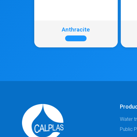
Anthracite
+ INFO
Produ
Water t
Public 