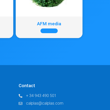
AFM media
+ INFO
Contact
+ 34 943 490 501
calplas@calplas.com