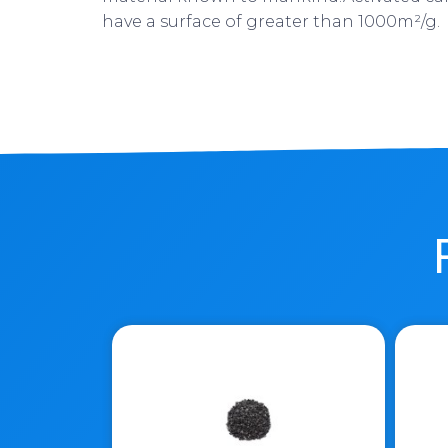
have a surface of greater than 1000m²/g.