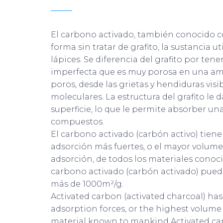
El carbono activado, también conocido c
forma sin tratar de grafito, la sustancia u
lápices. Se diferencia del grafito por tene
imperfecta que es muy porosa en una a
poros, desde las grietas y hendiduras vis
moleculares. La estructura del grafito le 
superficie, lo que le permite absorber u
compuestos.
El carbono activado (carbón activo) tiene 
adsorción más fuertes, o el mayor volum
adsorción, de todos los materiales conoc
carbono activado (carbón activado) puede
más de 1000m²/g.
Activated carbon (activated charcoal) has
adsorption forces, or the highest volume 
material known to mankind.Activated car