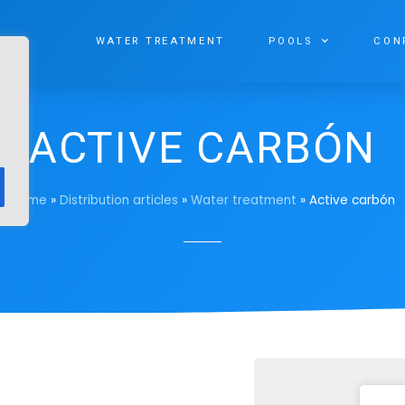
WATER TREATMENT
POOLS
CON
ACTIVE CARBÓN
Home
»
Distribution articles
»
Water treatment
»
Active carbón