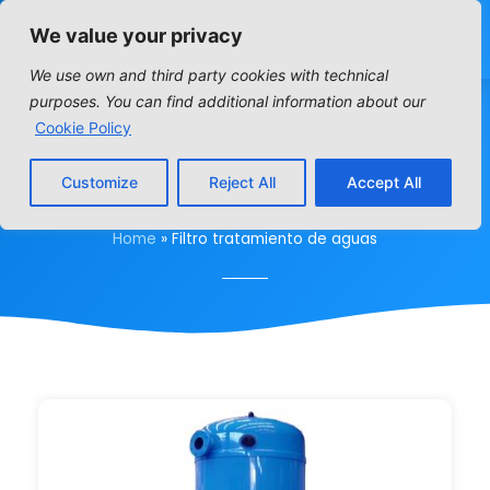
We value your privacy
We use own and third party cookies with technical
purposes. You can find additional information about our
FILTRO TRATAMIENTO DE
Cookie Policy
AGUAS
Customize
Reject All
Accept All
Home
»
Filtro tratamiento de aguas