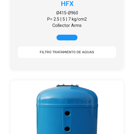
HFX
Ø415-Ø960
P= 2.5 | 5 | 7 kg/cm2
Collector Arms
+ INFO
FILTRO TRATAMIENTO DE AGUAS