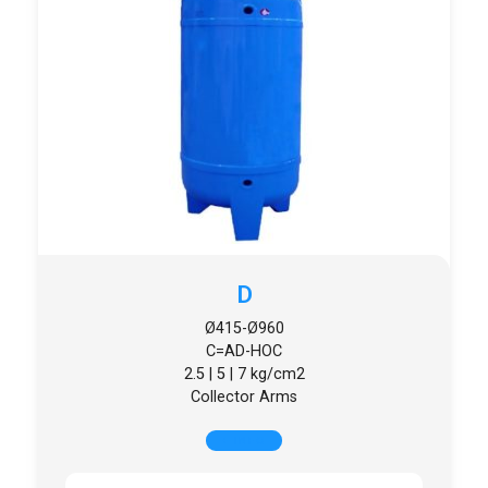
D
Ø415-Ø960
C=AD-HOC
2.5 | 5 | 7 kg/cm2
Collector Arms
+ INFO