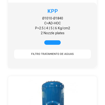
KPP
Ø1010-Ø1840
C=AD-HOC
P=2.5 | 4 | 5 | 6 Kg/cm2
2 Nozzle plates
+ INFO
FILTRO TRATAMIENTO DE AGUAS