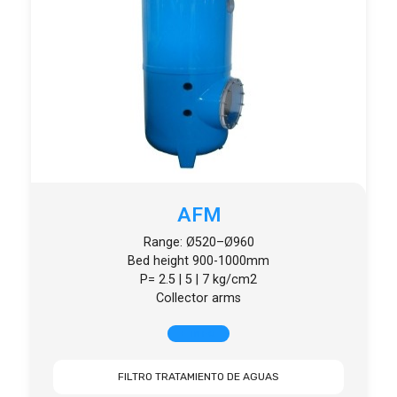
AFM
Range: Ø520–Ø960
Bed height 900-1000mm
P= 2.5 | 5 | 7 kg/cm2
Collector arms
+ INFO
FILTRO TRATAMIENTO DE AGUAS