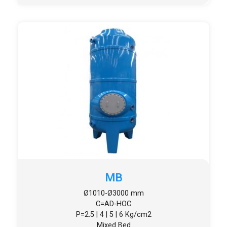
MB
Ø1010-Ø3000 mm
C=AD-HOC
P=2.5 | 4 | 5 | 6 Kg/cm2
Mixed Bed