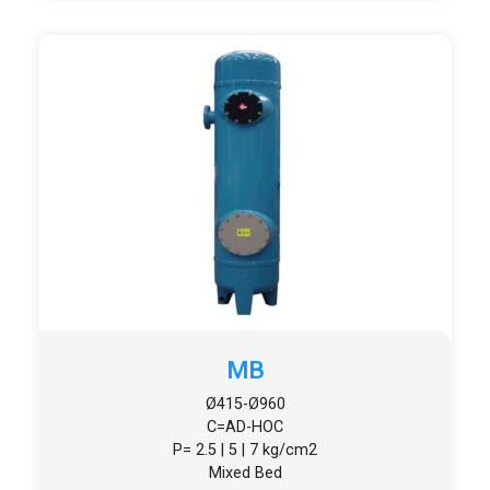
MB
Ø415-Ø960
C=AD-HOC
P= 2.5 | 5 | 7 kg/cm2
Mixed Bed