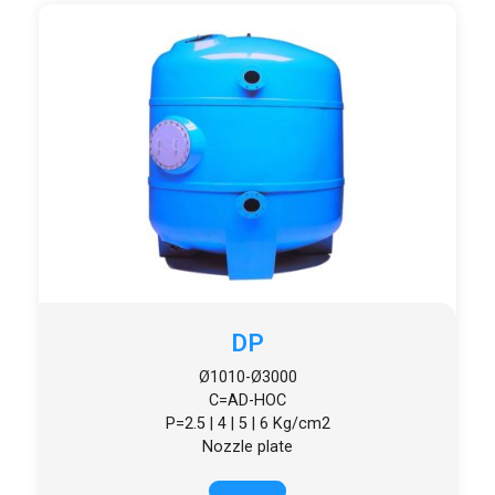
DP
Ø1010-Ø3000
C=AD-HOC
P=2.5 | 4 | 5 | 6 Kg/cm2
Nozzle plate
+ INFO