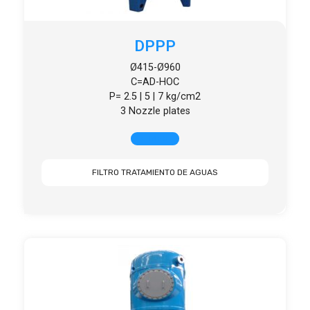
DPPP
Ø415-Ø960
C=AD-HOC
P= 2.5 | 5 | 7 kg/cm2
3 Nozzle plates
+ INFO
FILTRO TRATAMIENTO DE AGUAS