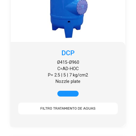
DCP
Ø415-Ø960
C=AD-HOC
P= 2.5 | 5 | 7 kg/cm2
Nozzle plate
+ INFO
FILTRO TRATAMIENTO DE AGUAS